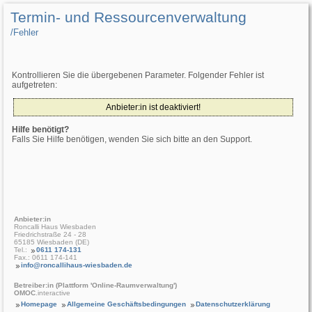
Termin- und Ressourcenverwaltung
/­Fehler
Kontrollieren Sie die übergebenen Parameter. Folgender Fehler ist
aufgetreten:
Anbieter:in ist deaktiviert!
Hilfe benötigt?
Falls Sie Hilfe benötigen, wenden Sie sich bitte an den Support.
Anbieter:in
Roncalli Haus Wiesbaden
Friedrichstraße 24 - 28
65185 Wiesbaden (DE)
Tel.:
0611 174-131
Fax.: 0611 174-141
info@roncallihaus-wiesbaden.de
Betreiber:in (Plattform 'Online-Raumverwaltung')
OMOC
.interactive
Homepage
Allgemeine Geschäftsbedingungen
Datenschutzerklärung