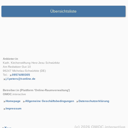
Übersichtsliste
Anbieter:in
Kath. Kirchenstiftung Herz-Jesu Schwürbitz
Am Redwitzer Gut 10
96247 Michelau-Schwürbitz (DE)
Tel.:
09574/80305
j.f.peters@t-online.de
Betreiber:in (Plattform 'Online-Raumverwaltung')
OMOC
.interactive
Homepage
Allgemeine Geschäftsbedingungen
Datenschutzerklärung
Impressum
(c) 2026
OMOC
.interactive