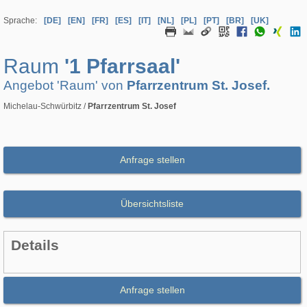
Sprache:
[DE]
[EN]
[FR]
[ES]
[IT]
[NL]
[PL]
[PT]
[BR]
[UK]
Raum
'1 Pfarrsaal'
Angebot 'Raum' von
Pfarrzentrum St. Josef.
Michelau-Schwürbitz /
Pfarrzentrum St. Josef
Anfrage stellen
Übersichtsliste
Details
Anfrage stellen