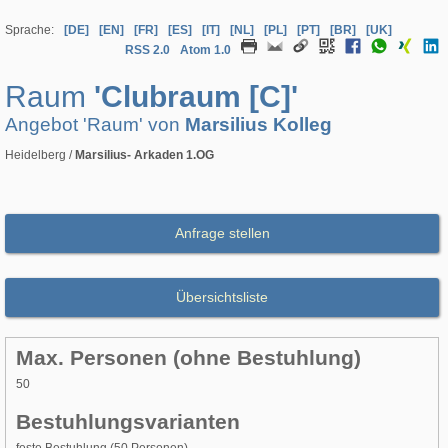
Sprache:
[DE]
[EN]
[FR]
[ES]
[IT]
[NL]
[PL]
[PT]
[BR]
[UK]
RSS 2.0
Atom 1.0
Raum
'Clubraum [C]'
Angebot 'Raum' von
Marsilius Kolleg
Heidelberg /
Marsilius- Arkaden 1.OG
Anfrage stellen
Übersichtsliste
Max. Personen (ohne Bestuhlung)
50
Bestuhlungsvarianten