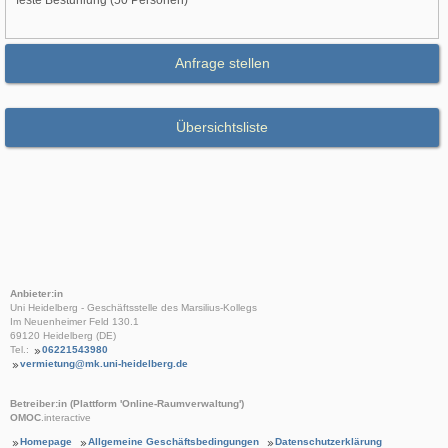
feste Bestuhlung (50 Personen)
Anfrage stellen
Übersichtsliste
Anbieter:in
Uni Heidelberg - Geschäftsstelle des Marsilius-Kollegs
Im Neuenheimer Feld 130.1
69120 Heidelberg (DE)
Tel.:
06221543980
vermietung@mk.uni-heidelberg.de
Betreiber:in (Plattform 'Online-Raumverwaltung')
OMOC
.interactive
Homepage
Allgemeine Geschäftsbedingungen
Datenschutzerklärung