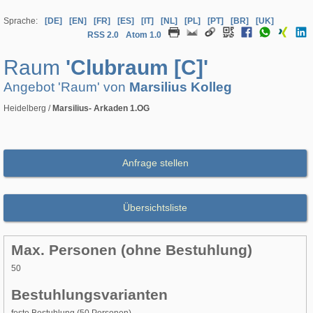
Sprache:
[DE]
[EN]
[FR]
[ES]
[IT]
[NL]
[PL]
[PT]
[BR]
[UK]
RSS 2.0
Atom 1.0
Raum
'Clubraum [C]'
Angebot 'Raum' von
Marsilius Kolleg
Heidelberg /
Marsilius- Arkaden 1.OG
Anfrage stellen
Übersichtsliste
Max. Personen (ohne Bestuhlung)
50
Bestuhlungsvarianten