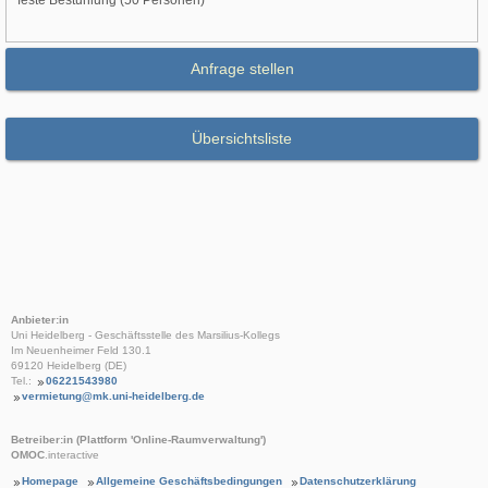
feste Bestuhlung (50 Personen)
Anfrage stellen
Übersichtsliste
Anbieter:in
Uni Heidelberg - Geschäftsstelle des Marsilius-Kollegs
Im Neuenheimer Feld 130.1
69120 Heidelberg (DE)
Tel.:
06221543980
vermietung@mk.uni-heidelberg.de
Betreiber:in (Plattform 'Online-Raumverwaltung')
OMOC
.interactive
Homepage
Allgemeine Geschäftsbedingungen
Datenschutzerklärung