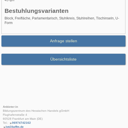
45 qm²
Bestuhlungsvarianten
Block, Freifläche, Parlamentarisch, Stuhlkreis, Stuhlreihen, Tischinseln, U-
Form
Anfrage stellen
Übersichtsliste
Anbieter:in
Bildungszentrum des Hessischen Handels gGmbH
Flughafenstraße 4
60528 Frankfurt am Main (DE)
Tel.:
06974742162
lot@bzffm.de