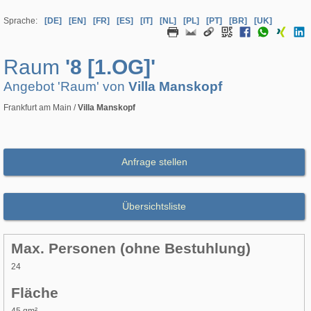
Sprache:
[DE]
[EN]
[FR]
[ES]
[IT]
[NL]
[PL]
[PT]
[BR]
[UK]
Raum
'8 [1.OG]'
Angebot 'Raum' von
Villa Manskopf
Frankfurt am Main /
Villa Manskopf
Anfrage stellen
Übersichtsliste
Max. Personen (ohne Bestuhlung)
24
Fläche