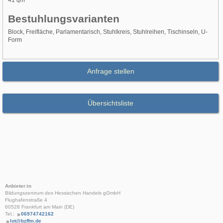
41 qm²
Bestuhlungsvarianten
Block, Freifläche, Parlamentarisch, Stuhlkreis, Stuhlreihen, Tischinseln, U-
Form
Anfrage stellen
Übersichtsliste
Anbieter:in
Bildungszentrum des Hessischen Handels gGmbH
Flughafenstraße 4
60528 Frankfurt am Main (DE)
Tel.:
06974742162
lot@bzffm.de