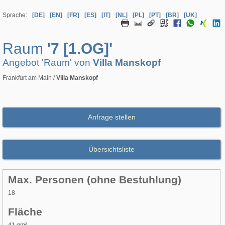
Sprache:
[DE]
[EN]
[FR]
[ES]
[IT]
[NL]
[PL]
[PT]
[BR]
[UK]
Raum
'7 [1.OG]'
Angebot 'Raum' von
Villa Manskopf
Frankfurt am Main /
Villa Manskopf
Anfrage stellen
Übersichtsliste
Max. Personen (ohne Bestuhlung)
18
Fläche