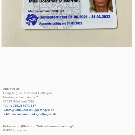
Anbieter:in
Geog-August-Universität Göttingen
Herzberger Landstraße 2
37085 Göttingen (DE)
Tel.:
0551/37073 817
info@unimusik.uni-goettingen.de
http://www.unimusik-goettingen.de
Betreiber:in (Plattform 'Online-Raumverwaltung')
OMOC
.interactive