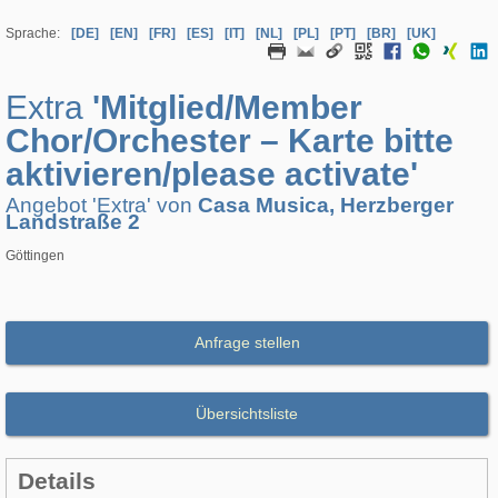
Sprache:
[DE]
[EN]
[FR]
[ES]
[IT]
[NL]
[PL]
[PT]
[BR]
[UK]
Extra
'Mitglied/Member
Chor/Orchester – Karte bitte
aktivieren/please activate'
Angebot 'Extra' von
Casa Musica, Herzberger
Landstraße 2
Göttingen
Anfrage stellen
Übersichtsliste
Details