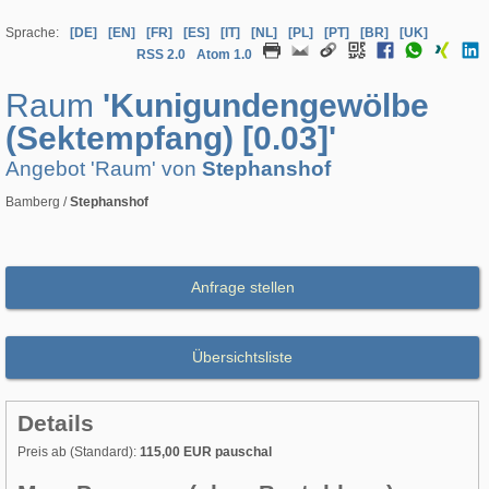
Sprache:
[DE]
[EN]
[FR]
[ES]
[IT]
[NL]
[PL]
[PT]
[BR]
[UK]
RSS 2.0
Atom 1.0
Raum
'Kunigundengewölbe
(Sektempfang) [0.03]'
Angebot 'Raum' von
Stephanshof
Bamberg /
Stephanshof
Anfrage stellen
Übersichtsliste
Details
Preis ab (Standard):
115,00 EUR pauschal