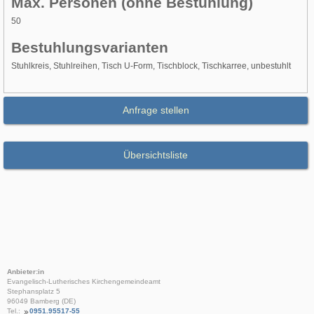
Max. Personen (ohne Bestuhlung)
50
Bestuhlungsvarianten
Stuhlkreis, Stuhlreihen, Tisch U-Form, Tischblock, Tischkarree, unbestuhlt
Anfrage stellen
Übersichtsliste
Anbieter:in
Evangelisch-Lutherisches Kirchengemeindeamt
Stephansplatz 5
96049 Bamberg (DE)
Tel.:
0951.95517-55