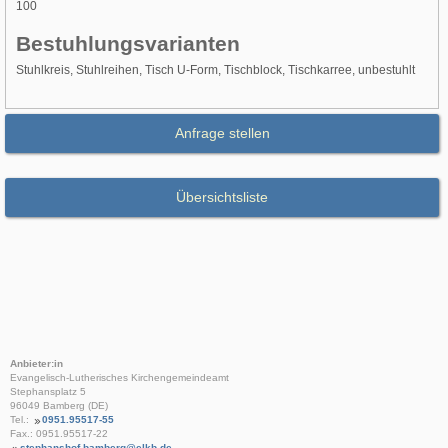
100
Bestuhlungsvarianten
Stuhlkreis, Stuhlreihen, Tisch U-Form, Tischblock, Tischkarree, unbestuhlt
Anfrage stellen
Übersichtsliste
Anbieter:in
Evangelisch-Lutherisches Kirchengemeindeamt
Stephansplatz 5
96049 Bamberg (DE)
Tel.:
0951.95517-55
Fax.: 0951.95517-22
stephanshof.bamberg@elkb.de