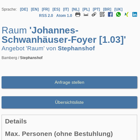
Sprache:
[DE]
[EN]
[FR]
[ES]
[IT]
[NL]
[PL]
[PT]
[BR]
[UK]
RSS 2.0
Atom 1.0
Raum
'Johannes-
Schwanhäuser-Foyer [1.03]'
Angebot 'Raum' von
Stephanshof
Bamberg /
Stephanshof
Anfrage stellen
Übersichtsliste
Details
Max. Personen (ohne Bestuhlung)