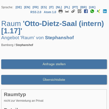
Sprache:
[DE]
[EN]
[FR]
[ES]
[IT]
[NL]
[PL]
[PT]
[BR]
[UK]
RSS 2.0
Atom 1.0
Raum
'Otto-Dietz-Saal (intern)
[1.17]'
Angebot 'Raum' von
Stephanshof
Bamberg /
Stephanshof
Anfrage stellen
Übersichtsliste
Raumtyp
nicht zur Vermietung an Privat