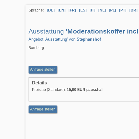
Sprache:
[DE]
[EN]
[FR]
[ES]
[IT]
[NL]
[PL]
[PT]
[BR]
Ausstattung
'Moderationskoffer incl
Angebot 'Ausstattung' von
Stephanshof
Bamberg
Anfrage stellen
Details
Preis ab (Standard):
15,00 EUR pauschal
Anfrage stellen