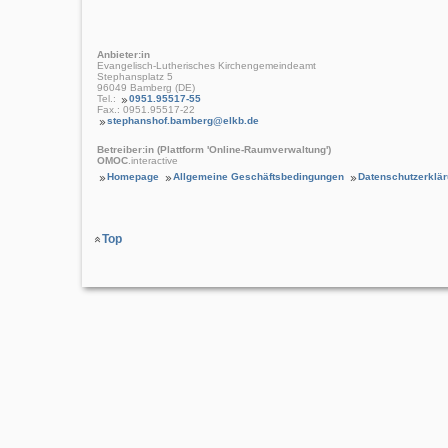
Anbieter:in
Evangelisch-Lutherisches Kirchengemeindeamt
Stephansplatz 5
96049 Bamberg (DE)
Tel.:
0951.95517-55
Fax.: 0951.95517-22
stephanshof.bamberg@elkb.de
Betreiber:in (Plattform 'Online-Raumverwaltung')
OMOC
.interactive
Homepage
Allgemeine Geschäftsbedingungen
Datenschutzerklä
Top