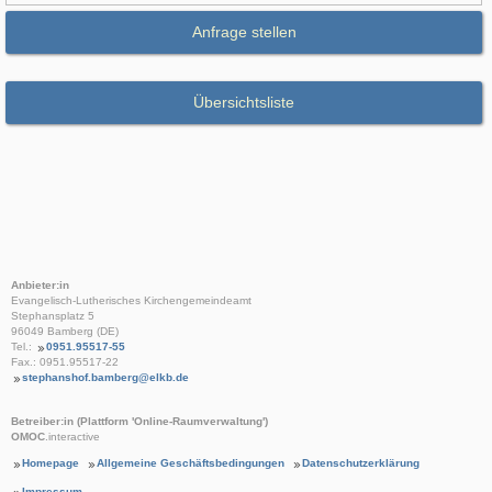
Anfrage stellen
Übersichtsliste
Anbieter:in
Evangelisch-Lutherisches Kirchengemeindeamt
Stephansplatz 5
96049 Bamberg (DE)
Tel.:
0951.95517-55
Fax.: 0951.95517-22
stephanshof.bamberg@elkb.de
Betreiber:in (Plattform 'Online-Raumverwaltung')
OMOC
.interactive
Homepage
Allgemeine Geschäftsbedingungen
Datenschutzerklärung
Impressum