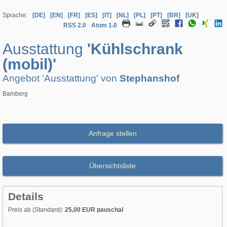
Sprache:
[DE]
[EN]
[FR]
[ES]
[IT]
[NL]
[PL]
[PT]
[BR]
[UK]
RSS 2.0
Atom 1.0
Ausstattung
'Kühlschrank
(mobil)'
Angebot 'Ausstattung' von
Stephanshof
Bamberg
Anfrage stellen
Übersichtsliste
Details
Preis ab (Standard):
25,00 EUR pauschal