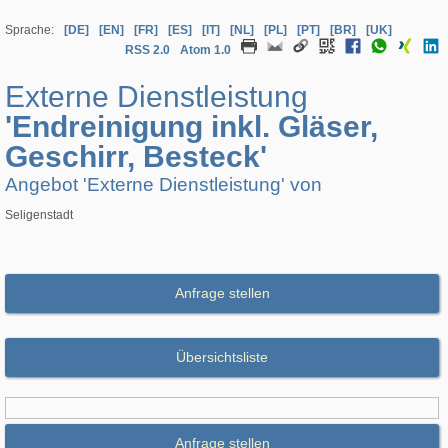
Sprache:
[DE]
[EN]
[FR]
[ES]
[IT]
[NL]
[PL]
[PT]
[BR]
[UK]
RSS 2.0
Atom 1.0
Externe Dienstleistung
'Endreinigung inkl. Gläser,
Geschirr, Besteck'
Angebot 'Externe Dienstleistung' von
Seligenstadt
Anfrage stellen
Übersichtsliste
Anfrage stellen