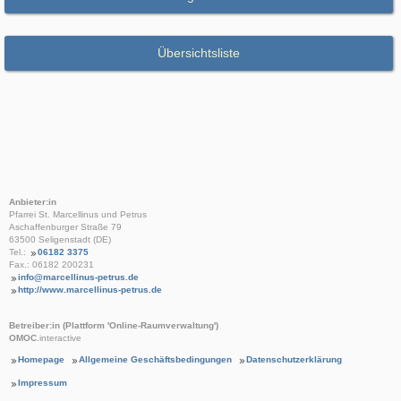
Übersichtsliste
Anbieter:in
Pfarrei St. Marcellinus und Petrus
Aschaffenburger Straße 79
63500 Seligenstadt (DE)
Tel.:
06182 3375
Fax.: 06182 200231
info@marcellinus-petrus.de
http://www.marcellinus-petrus.de
Betreiber:in (Plattform 'Online-Raumverwaltung')
OMOC
.interactive
Homepage
Allgemeine Geschäftsbedingungen
Datenschutzerklärung
Impressum