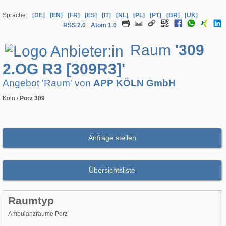
Sprache:
[DE]
[EN]
[FR]
[ES]
[IT]
[NL]
[PL]
[PT]
[BR]
[UK]
RSS 2.0
Atom 1.0
Raum
'309
2.OG R3 [309R3]'
Angebot 'Raum' von
APP KÖLN GmbH
Köln /
Porz 309
Anfrage stellen
Übersichtsliste
Raumtyp
Ambulanzräume Porz