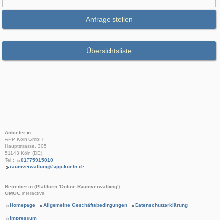
Anfrage stellen
Übersichtsliste
Anbieter:in
APP Köln GmbH
Hauptstrasse, 305
51143 Köln (DE)
Tel.:
01775915010
raumverwaltung@app-koeln.de
Betreiber:in (Plattform 'Online-Raumverwaltung')
OMOC
.interactive
Homepage
Allgemeine Geschäftsbedingungen
Datenschutzerklärung
Impressum