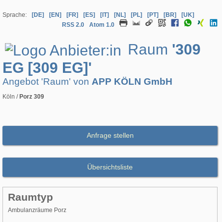
Sprache:
[DE]
[EN]
[FR]
[ES]
[IT]
[NL]
[PL]
[PT]
[BR]
[UK]
RSS 2.0
Atom 1.0
Raum
'309
EG [309 EG]'
Angebot 'Raum' von
APP KÖLN GmbH
Köln /
Porz 309
Anfrage stellen
Übersichtsliste
Raumtyp
Ambulanzräume Porz