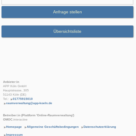
Anfrage stellen
Übersichtsliste
Anbieter:in
APP Köln GmbH
Hauptstrasse, 305
51143 Köln (DE)
Tel.:
01775915010
raumverwaltung@app-koeln.de
Betreiber:in (Plattform 'Online-Raumverwaltung')
OMOC
.interactive
Homepage
Allgemeine Geschäftsbedingungen
Datenschutzerklärung
Impressum