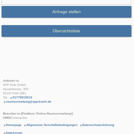
Anfrage stellen
Übersichtsliste
Anbieter:in
APP Köln GmbH
Hauptstrasse, 305
51143 Köln (DE)
Tel.:
01775915010
raumverwaltung@app-koeln.de
Betreiber:in (Plattform 'Online-Raumverwaltung')
OMOC
.interactive
Homepage
Allgemeine Geschäftsbedingungen
Datenschutzerklärung
Impressum