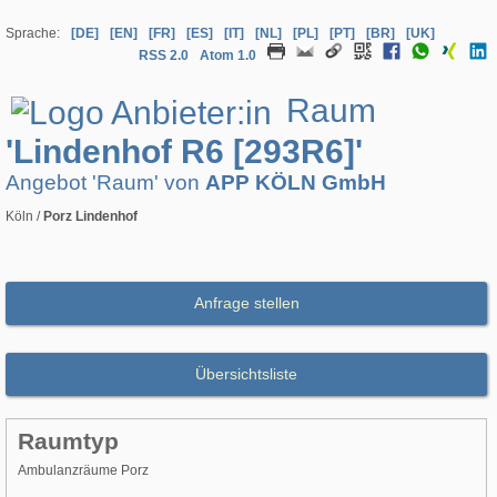
Sprache:
[DE]
[EN]
[FR]
[ES]
[IT]
[NL]
[PL]
[PT]
[BR]
[UK]
RSS 2.0
Atom 1.0
Raum
'Lindenhof R6 [293R6]'
Angebot 'Raum' von
APP KÖLN GmbH
Köln /
Porz Lindenhof
Anfrage stellen
Übersichtsliste
Raumtyp
Ambulanzräume Porz