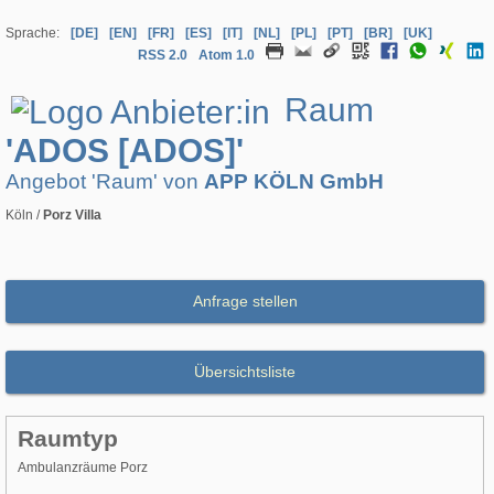
Sprache:
[DE]
[EN]
[FR]
[ES]
[IT]
[NL]
[PL]
[PT]
[BR]
[UK]
RSS 2.0
Atom 1.0
Raum
'ADOS [ADOS]'
Angebot 'Raum' von
APP KÖLN GmbH
Köln /
Porz Villa
Anfrage stellen
Übersichtsliste
Raumtyp
Ambulanzräume Porz