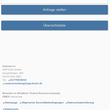
Anfrage stellen
Übersichtsliste
Anbieter:in
APP Köln GmbH
Hauptstrasse, 305
51143 Köln (DE)
Tel.:
01775915010
raumverwaltung@app-koeln.de
Betreiber:in (Plattform 'Online-Raumverwaltung')
OMOC
.interactive
Homepage
Allgemeine Geschäftsbedingungen
Datenschutzerklärung
Impressum