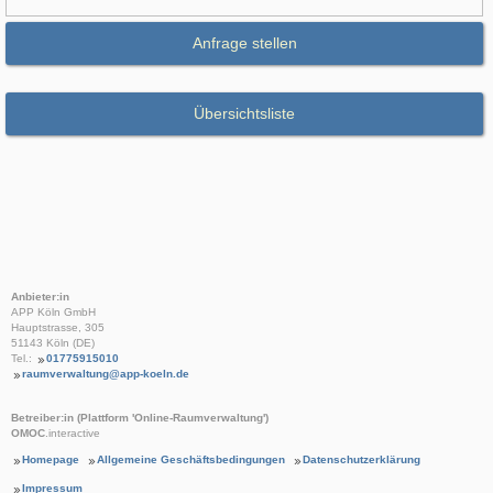
Anfrage stellen
Übersichtsliste
Anbieter:in
APP Köln GmbH
Hauptstrasse, 305
51143 Köln (DE)
Tel.:
01775915010
raumverwaltung@app-koeln.de
Betreiber:in (Plattform 'Online-Raumverwaltung')
OMOC
.interactive
Homepage
Allgemeine Geschäftsbedingungen
Datenschutzerklärung
Impressum