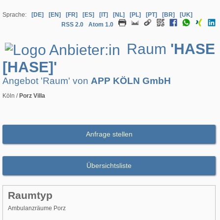
Sprache:
[DE]
[EN]
[FR]
[ES]
[IT]
[NL]
[PL]
[PT]
[BR]
[UK]
RSS 2.0
Atom 1.0
Raum
'HASE
[HASE]'
Angebot 'Raum' von
APP KÖLN GmbH
Köln /
Porz Villa
Anfrage stellen
Übersichtsliste
Raumtyp
Ambulanzräume Porz