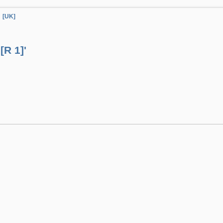
[UK]
R 1]'