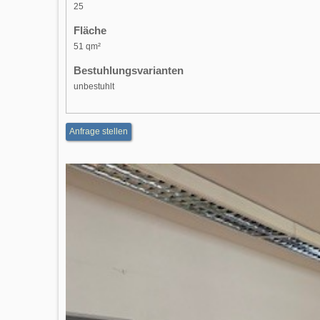
25
Fläche
51 qm²
Bestuhlungsvarianten
unbestuhlt
Anfrage stellen