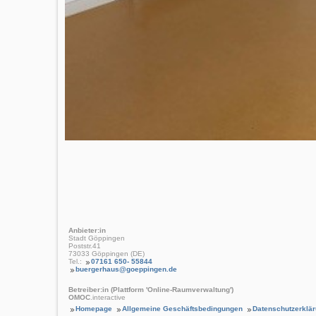
Anbieter:in
Stadt Göppingen
Poststr.41
73033 Göppingen (DE)
Tel.:
07161 650- 55844
buergerhaus@goeppingen.de
Betreiber:in (Plattform 'Online-Raumverwaltung')
OMOC
.interactive
Homepage
Allgemeine Geschäftsbedingungen
Datenschutzerklä