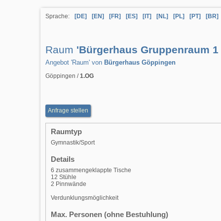
Sprache:
[DE]
[EN]
[FR]
[ES]
[IT]
[NL]
[PL]
[PT]
[BR]
Raum
'Bürgerhaus Gruppenraum 1 [
Angebot 'Raum' von
Bürgerhaus Göppingen
Göppingen /
1.OG
Anfrage stellen
Raumtyp
Gymnastik/Sport
Details
6 zusammengeklappte Tische
12 Stühle
2 Pinnwände
Verdunklungsmöglichkeit
Max. Personen (ohne Bestuhlung)