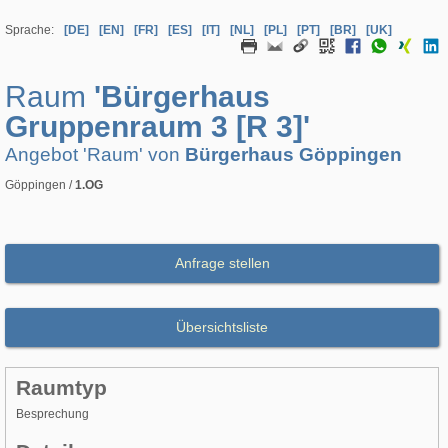
Sprache:
[DE]
[EN]
[FR]
[ES]
[IT]
[NL]
[PL]
[PT]
[BR]
[UK]
Raum
'Bürgerhaus
Gruppenraum 3 [R 3]'
Angebot 'Raum' von
Bürgerhaus Göppingen
Göppingen /
1.OG
Anfrage stellen
Übersichtsliste
Raumtyp
Besprechung