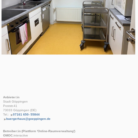
Anbieter:in
Stadt Göppingen
Poststr.41
73033 Göppingen (DE)
Tel.:
07161 650- 55844
buergerhaus@goeppingen.de
Betreiber:in (Plattform 'Online-Raumverwaltung')
OMOC
.interactive