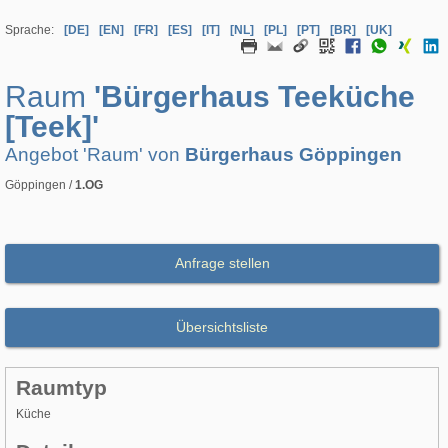
Sprache:
[DE]
[EN]
[FR]
[ES]
[IT]
[NL]
[PL]
[PT]
[BR]
[UK]
Raum
'Bürgerhaus Teeküche
[Teek]'
Angebot 'Raum' von
Bürgerhaus Göppingen
Göppingen /
1.OG
Anfrage stellen
Übersichtsliste
Raumtyp
Küche