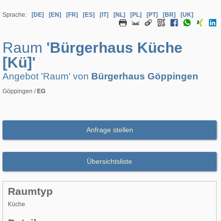
Sprache:
[DE]
[EN]
[FR]
[ES]
[IT]
[NL]
[PL]
[PT]
[BR]
[UK]
Raum
'Bürgerhaus Küche
[Kü]'
Angebot 'Raum' von
Bürgerhaus Göppingen
Göppingen /
EG
Anfrage stellen
Übersichtsliste
Raumtyp
Küche