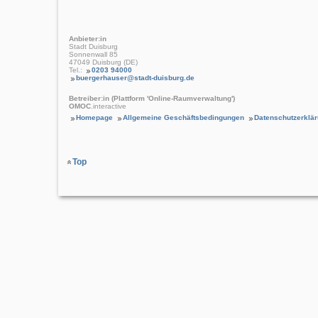
Anbieter:in
Stadt Duisburg
Sonnenwall 85
47049 Duisburg (DE)
Tel.:
0203 94000
buergerhauser@stadt-duisburg.de
Betreiber:in (Plattform 'Online-Raumverwaltung')
OMOC
.interactive
Homepage
Allgemeine Geschäftsbedingungen
Datenschutzerklä
Top