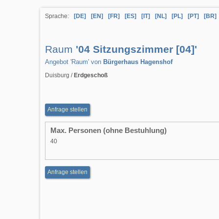
Sprache:
[DE]
[EN]
[FR]
[ES]
[IT]
[NL]
[PL]
[PT]
[BR]
Raum
'04 Sitzungszimmer [04]'
Angebot 'Raum' von
Bürgerhaus Hagenshof
Duisburg /
Erdgeschoß
Anfrage stellen
Max. Personen (ohne Bestuhlung)
40
Anfrage stellen