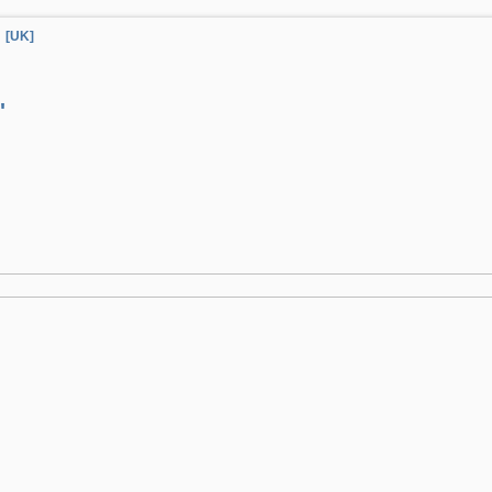
[UK]
'