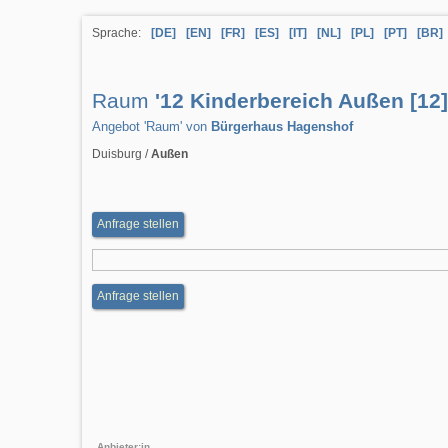
Sprache:
[DE]
[EN]
[FR]
[ES]
[IT]
[NL]
[PL]
[PT]
[BR]
Raum
'12 Kinderbereich Außen [12]
Angebot 'Raum' von
Bürgerhaus Hagenshof
Duisburg /
Außen
Anfrage stellen
Anfrage stellen
Anbieter:in