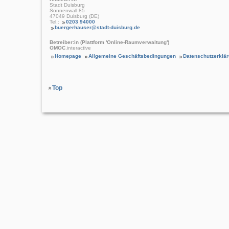
Stadt Duisburg
Sonnenwall 85
47049 Duisburg (DE)
Tel.:
0203 94000
buergerhauser@stadt-duisburg.de
Betreiber:in (Plattform 'Online-Raumverwaltung')
OMOC
.interactive
Homepage
Allgemeine Geschäftsbedingungen
Datenschutzerklä
Top