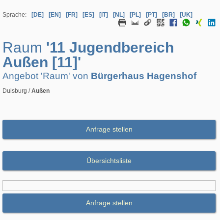
Sprache:
[DE]
[EN]
[FR]
[ES]
[IT]
[NL]
[PL]
[PT]
[BR]
[UK]
Raum
'11 Jugendbereich
Außen [11]'
Angebot 'Raum' von
Bürgerhaus Hagenshof
Duisburg /
Außen
Anfrage stellen
Übersichtsliste
Anfrage stellen