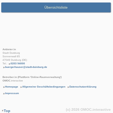
Übersichtsliste
Anbieter:in
Stadt Duisburg
Sonnenwall 85
47049 Duisburg (DE)
Tel.:
0203 94000
buergerhauser@stadt-duisburg.de
Betreiber:in (Plattform 'Online-Raumverwaltung')
OMOC
.interactive
Homepage
Allgemeine Geschäftsbedingungen
Datenschutzerklärung
Impressum
(c) 2026
OMOC
.interactive
Top