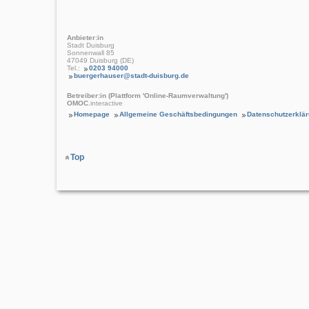
Anbieter:in
Stadt Duisburg
Sonnenwall 85
47049 Duisburg (DE)
Tel.:
0203 94000
buergerhauser@stadt-duisburg.de
Betreiber:in (Plattform 'Online-Raumverwaltung')
OMOC
.interactive
Homepage
Allgemeine Geschäftsbedingungen
Datenschutzerklä
Top