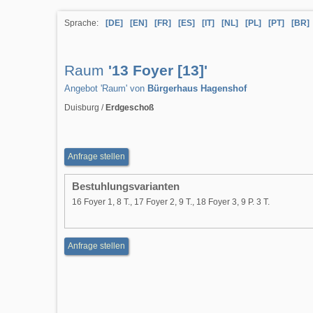
Sprache:
[DE]
[EN]
[FR]
[ES]
[IT]
[NL]
[PL]
[PT]
[BR]
Raum
'13 Foyer [13]'
Angebot 'Raum' von
Bürgerhaus Hagenshof
Duisburg /
Erdgeschoß
Anfrage stellen
Bestuhlungsvarianten
16 Foyer 1, 8 T., 17 Foyer 2, 9 T., 18 Foyer 3, 9 P. 3 T.
Anfrage stellen