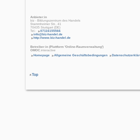
Anbieter:in
biz - Bildungszentrum des Handels
Stammheimer Str., 41
70435 Stuttgart (DE)
Tel.:
07116155566
info@biz-handel.de
http://www.biz-handel.de
Betreiber:in (Plattform 'Online-Raumverwaltung')
OMOC
.interactive
Homepage
Allgemeine Geschäftsbedingungen
Datenschutzerklä
Top