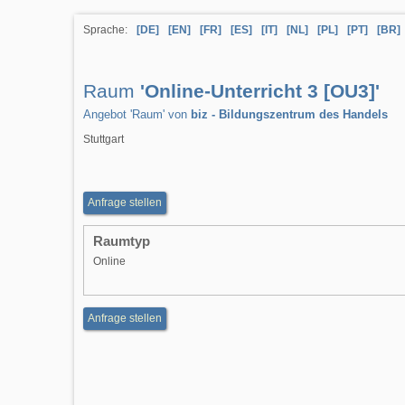
Sprache:
[DE]
[EN]
[FR]
[ES]
[IT]
[NL]
[PL]
[PT]
[BR]
Raum
'Online-Unterricht 3 [OU3]'
Angebot 'Raum' von
biz - Bildungszentrum des Handels
Stuttgart
Anfrage stellen
Raumtyp
Online
Anfrage stellen