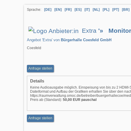
Sprache:
[DE]
[EN]
[FR]
[ES]
[IT]
[NL]
[PL]
[PT]
[BR]
Extra
'» Monitor
Angebot 'Extra' von
Bürgerhalle Coesfeld GmbH
Coesfeld
Anfrage stellen
Details
Keine Audioausgabe möglich. Einspeisung von bis zu 2 HDMI-S
Dateiformat und Aufbau der Grafiken erhalten Sie über den nac
https://raumverwaltung.omoc.de/betreiber/buergerhallecoe/med
Preis ab (Standard):
50,00 EUR pauschal
Anfrage stellen