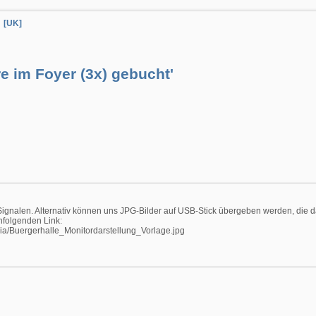
[UK]
e im Foyer (3x) gebucht'
ignalen. Alternativ können uns JPG-Bilder auf USB-Stick übergeben werden, die 
hfolgenden Link:
ia/Buergerhalle_Monitordarstellung_Vorlage.jpg