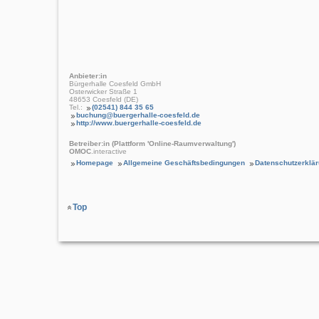
Anbieter:in
Bürgerhalle Coesfeld GmbH
Osterwicker Straße 1
48653 Coesfeld (DE)
Tel.:
(02541) 844 35 65
buchung@buergerhalle-coesfeld.de
http://www.buergerhalle-coesfeld.de
Betreiber:in (Plattform 'Online-Raumverwaltung')
OMOC
.interactive
Homepage
Allgemeine Geschäftsbedingungen
Datenschutzerklä
Top