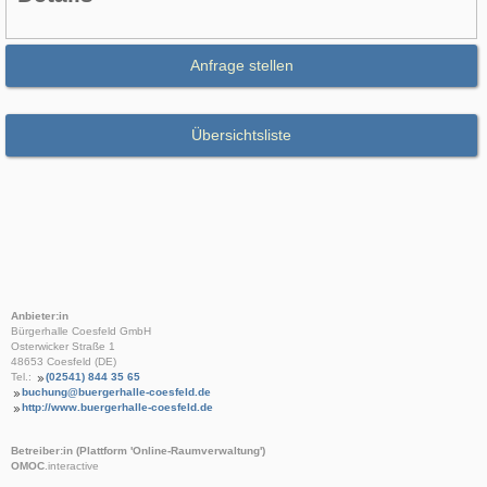
Anfrage stellen
Übersichtsliste
Anbieter:in
Bürgerhalle Coesfeld GmbH
Osterwicker Straße 1
48653 Coesfeld (DE)
Tel.:
(02541) 844 35 65
buchung@buergerhalle-coesfeld.de
http://www.buergerhalle-coesfeld.de
Betreiber:in (Plattform 'Online-Raumverwaltung')
OMOC
.interactive