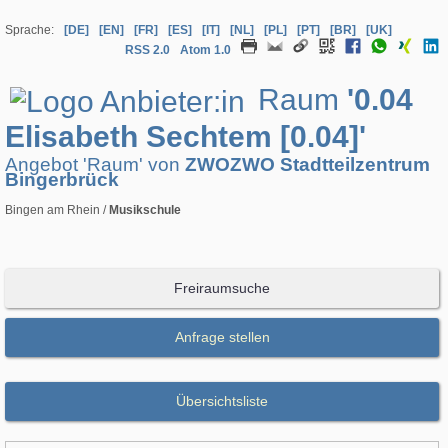
Sprache:
[DE]
[EN]
[FR]
[ES]
[IT]
[NL]
[PL]
[PT]
[BR]
[UK]
RSS 2.0
Atom 1.0
Raum
'0.04
Elisabeth Sechtem [0.04]'
Angebot 'Raum' von
ZWOZWO Stadtteilzentrum
Bingerbrück
Bingen am Rhein /
Musikschule
Freiraumsuche
Anfrage stellen
Übersichtsliste