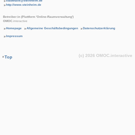
stadthalle@steinheim.de
http://www.steinheim.de
Betreiber:in (Plattform 'Online-Raumverwaltung')
OMOC
.interactive
Homepage
Allgemeine Geschäftsbedingungen
Datenschutzerklärung
Impressum
(c) 2026
OMOC
.interactive
Top