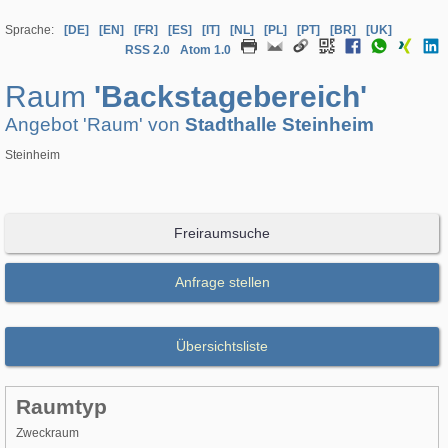
Sprache:
[DE]
[EN]
[FR]
[ES]
[IT]
[NL]
[PL]
[PT]
[BR]
[UK]
RSS 2.0
Atom 1.0
Raum
'Backstagebereich'
Angebot 'Raum' von
Stadthalle Steinheim
Steinheim
Freiraumsuche
Anfrage stellen
Übersichtsliste
Raumtyp
Zweckraum