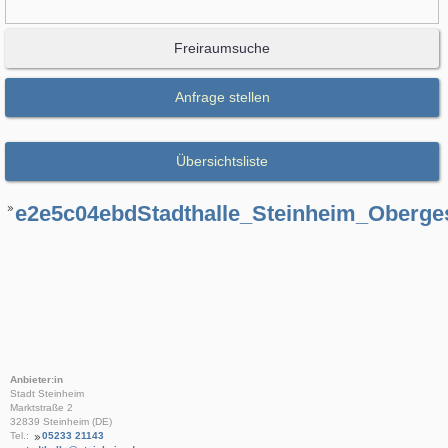
Freiraumsuche
Anfrage stellen
Übersichtsliste
e2e5c04ebdStadthalle_Steinheim_Oberg
Anbieter:in
Stadt Steinheim
Marktstraße 2
32839 Steinheim (DE)
Tel.:
05233 21143