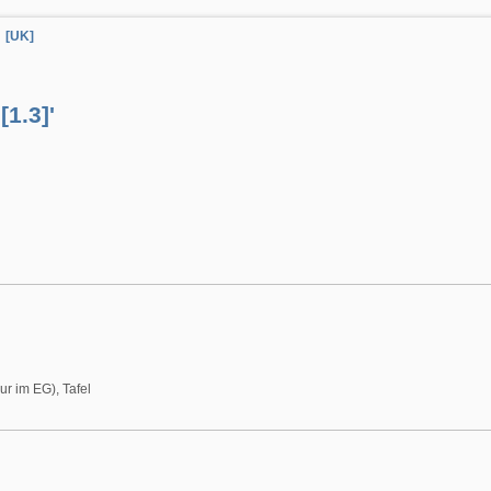
[UK]
[1.3]'
r im EG), Tafel