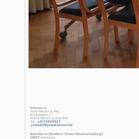
Anbieter:in
Stadt Winsen (Luhe)
Schlossplatz 1
21423 Winsen (Luhe) (DE)
Tel.:
01743162917
luhetreff@stadt-winsen.de
Betreiber:in (Plattform 'Online-Raumverwaltung')
OMOC
.interactive