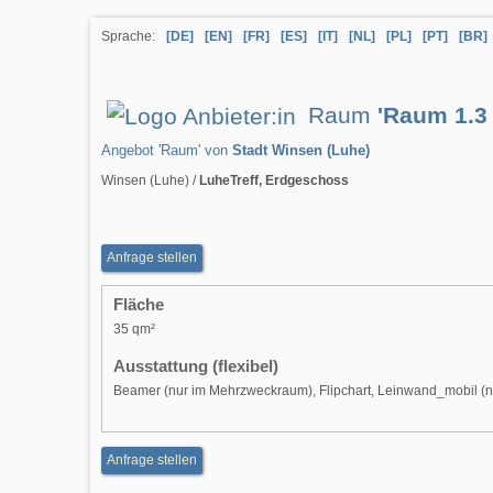
Sprache:
[DE]
[EN]
[FR]
[ES]
[IT]
[NL]
[PL]
[PT]
[BR]
Raum
'Raum 1.3 
Angebot 'Raum' von
Stadt Winsen (Luhe)
Winsen (Luhe) /
LuheTreff, Erdgeschoss
Anfrage stellen
Fläche
35 qm²
Ausstattung (flexibel)
Beamer (nur im Mehrzweckraum), Flipchart, Leinwand_mobil (nu
Anfrage stellen