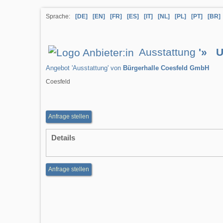
Sprache:
[DE]
[EN]
[FR]
[ES]
[IT]
[NL]
[PL]
[PT]
[BR]
Ausstattung
'» U
Angebot 'Ausstattung' von
Bürgerhalle Coesfeld GmbH
Coesfeld
Anfrage stellen
Details
Anfrage stellen