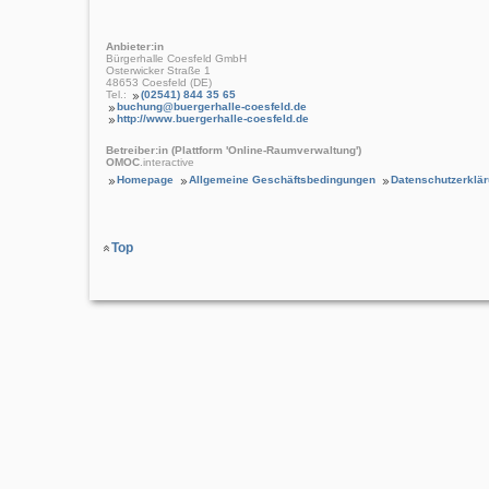
Anbieter:in
Bürgerhalle Coesfeld GmbH
Osterwicker Straße 1
48653 Coesfeld (DE)
Tel.:
(02541) 844 35 65
buchung@buergerhalle-coesfeld.de
http://www.buergerhalle-coesfeld.de
Betreiber:in (Plattform 'Online-Raumverwaltung')
OMOC
.interactive
Homepage
Allgemeine Geschäftsbedingungen
Datenschutzerklä
Top