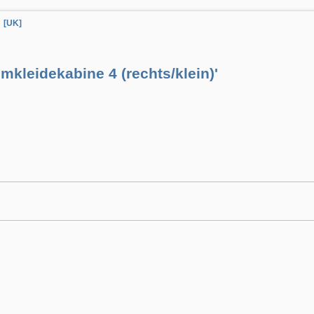
[UK]
mkleidekabine 4 (rechts/klein)'