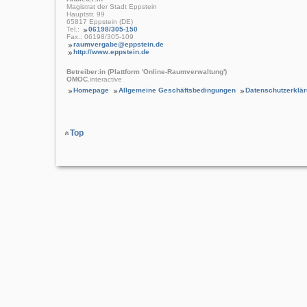
Magistrat der Stadt Eppstein
Hauptstr. 99
65817 Eppstein (DE)
Tel.:
06198/305-150
Fax.: 06198/305-109
raumvergabe@eppstein.de
http://www.eppstein.de
Betreiber:in (Plattform 'Online-Raumverwaltung')
OMOC
.interactive
Homepage
Allgemeine Geschäftsbedingungen
Datenschutzerklä
Top