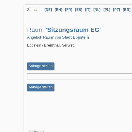
Sprache:
[DE]
[EN]
[FR]
[ES]
[IT]
[NL]
[PL]
[PT]
[BR]
Raum
'Sitzungsraum EG'
Angebot 'Raum' von
Stadt Eppstein
Eppstein /
Bremthal / Verwst.
Anfrage stellen
Anfrage stellen
Anbieter:in