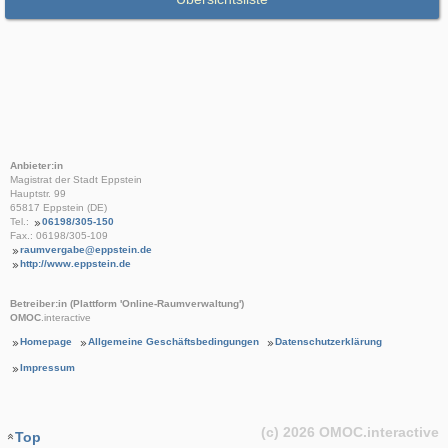
Anbieter:in
Magistrat der Stadt Eppstein
Hauptstr. 99
65817 Eppstein (DE)
Tel.:
06198/305-150
Fax.: 06198/305-109
raumvergabe@eppstein.de
http://www.eppstein.de
Betreiber:in (Plattform 'Online-Raumverwaltung')
OMOC
.interactive
Homepage
Allgemeine Geschäftsbedingungen
Datenschutzerklärung
Impressum
(c) 2026
OMOC
.interactive
Top