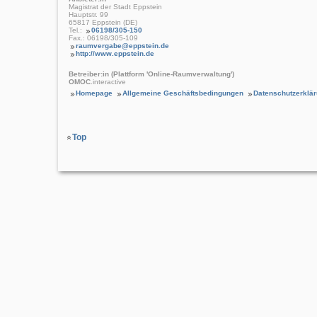
Magistrat der Stadt Eppstein
Hauptstr. 99
65817 Eppstein (DE)
Tel.:
06198/305-150
Fax.: 06198/305-109
raumvergabe@eppstein.de
http://www.eppstein.de
Betreiber:in (Plattform 'Online-Raumverwaltung')
OMOC
.interactive
Homepage
Allgemeine Geschäftsbedingungen
Datenschutzerklä
Top