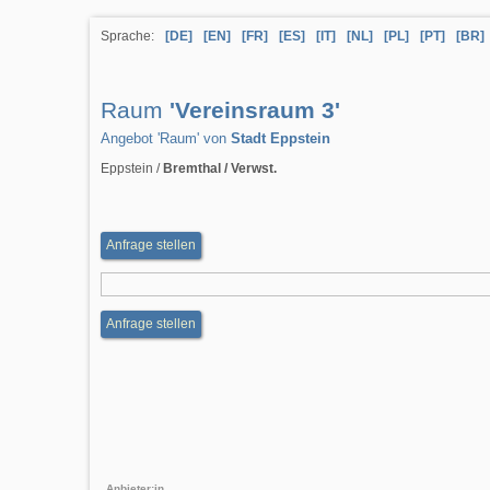
Sprache:
[DE]
[EN]
[FR]
[ES]
[IT]
[NL]
[PL]
[PT]
[BR]
Raum
'Vereinsraum 3'
Angebot 'Raum' von
Stadt Eppstein
Eppstein /
Bremthal / Verwst.
Anfrage stellen
Anfrage stellen
Anbieter:in