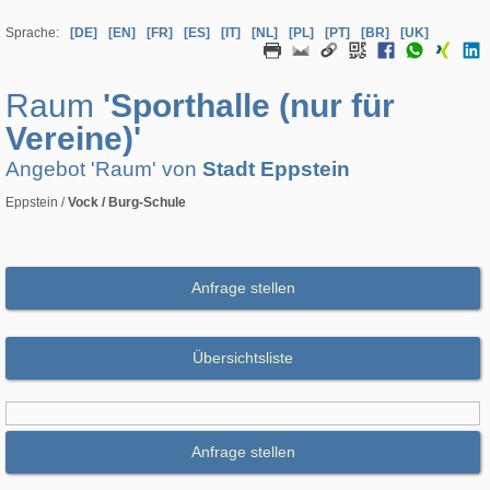
Sprache:
[DE]
[EN]
[FR]
[ES]
[IT]
[NL]
[PL]
[PT]
[BR]
[UK]
Raum
'Sporthalle (nur für
Vereine)'
Angebot 'Raum' von
Stadt Eppstein
Eppstein /
Vock / Burg-Schule
Anfrage stellen
Übersichtsliste
Anfrage stellen