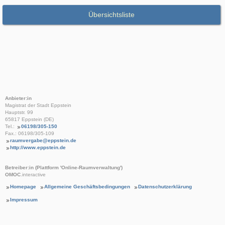
Übersichtsliste
Anbieter:in
Magistrat der Stadt Eppstein
Hauptstr. 99
65817 Eppstein (DE)
Tel.:
06198/305-150
Fax.: 06198/305-109
raumvergabe@eppstein.de
http://www.eppstein.de
Betreiber:in (Plattform 'Online-Raumverwaltung')
OMOC
.interactive
Homepage
Allgemeine Geschäftsbedingungen
Datenschutzerklärung
Impressum