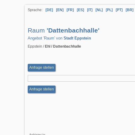
Sprache:
[DE]
[EN]
[FR]
[ES]
[IT]
[NL]
[PL]
[PT]
[BR]
Raum
'Dattenbachhalle'
Angebot 'Raum' von
Stadt Eppstein
Eppstein /
Ehl / Dattenbachhalle
Anfrage stellen
Anfrage stellen
Anbieter:in