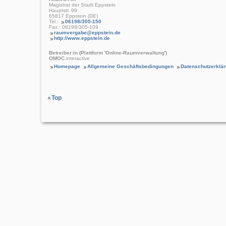
Magistrat der Stadt Eppstein
Hauptstr. 99
65817 Eppstein (DE)
Tel.:
06198/305-150
Fax.: 06198/305-109
raumvergabe@eppstein.de
http://www.eppstein.de
Betreiber:in (Plattform 'Online-Raumverwaltung')
OMOC
.interactive
Homepage
Allgemeine Geschäftsbedingungen
Datenschutzerklä
Top