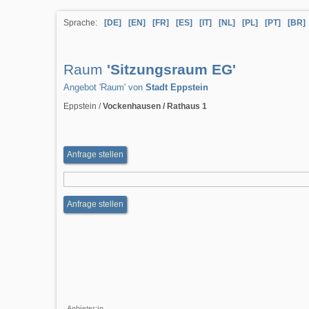
Sprache:
[DE]
[EN]
[FR]
[ES]
[IT]
[NL]
[PL]
[PT]
[BR]
Raum
'Sitzungsraum EG'
Angebot 'Raum' von
Stadt Eppstein
Eppstein /
Vockenhausen / Rathaus 1
Anfrage stellen
Anfrage stellen
Anbieter:in