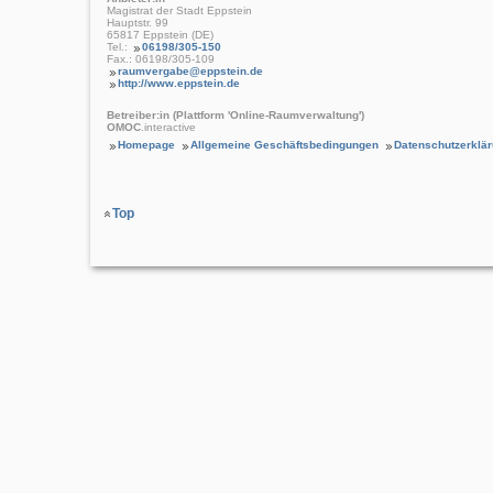
Magistrat der Stadt Eppstein
Hauptstr. 99
65817 Eppstein (DE)
Tel.:
06198/305-150
Fax.: 06198/305-109
raumvergabe@eppstein.de
http://www.eppstein.de
Betreiber:in (Plattform 'Online-Raumverwaltung')
OMOC
.interactive
Homepage
Allgemeine Geschäftsbedingungen
Datenschutzerklä
Top