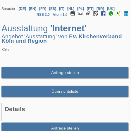
Sprache:
[DE]
[EN]
[FR]
[ES]
[IT]
[NL]
[PL]
[PT]
[BR]
[UK]
RSS 2.0
Atom 1.0
Ausstattung
'Internet'
Angebot 'Ausstattung' von
Ev. Kirchenverband
Köln und Region
Köln
Anfrage stellen
Übersichtsliste
Details
Anfrage stellen