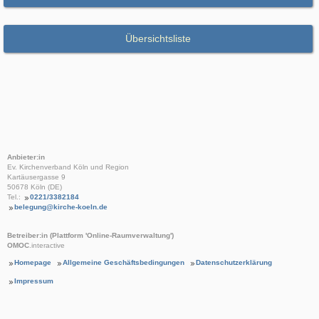
Übersichtsliste
Anbieter:in
Ev. Kirchenverband Köln und Region
Kartäusergasse 9
50678 Köln (DE)
Tel.:
0221/3382184
belegung@kirche-koeln.de
Betreiber:in (Plattform 'Online-Raumverwaltung')
OMOC
.interactive
Homepage
Allgemeine Geschäftsbedingungen
Datenschutzerklärung
Impressum