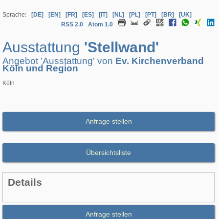
Sprache:
[DE]
[EN]
[FR]
[ES]
[IT]
[NL]
[PL]
[PT]
[BR]
[UK]
RSS 2.0
Atom 1.0
Ausstattung
'Stellwand'
Angebot 'Ausstattung' von
Ev. Kirchenverband
Köln und Region
Köln
Anfrage stellen
Übersichtsliste
Details
Anfrage stellen