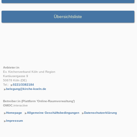
Übersichtsliste
Anbieter:in
Ev. Kirchenverband Köln und Region
Kartäusergasse 9
50678 Köln (DE)
Tel.:
0221/3382184
belegung@kirche-koeln.de
Betreiber:in (Plattform 'Online-Raumverwaltung')
OMOC
.interactive
Homepage
Allgemeine Geschäftsbedingungen
Datenschutzerklärung
Impressum