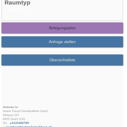
Raumtyp
Sitzungszimmer
Belegungsplan
Anfrage stellen
Übersichtsliste
Anbieter:in
Verein Frauen*streikkollektiv Zürich
Sihlquai 115
8005 Zürich (CH)
Tel.:
0123456789
raumkoordination@streikhaus.ch