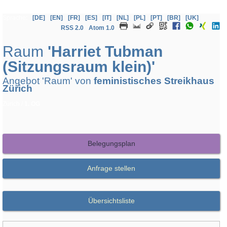
Sprache:
[DE]
[EN]
[FR]
[ES]
[IT]
[NL]
[PL]
[PT]
[BR]
[UK]
RSS 2.0
Atom 1.0
Raum
'Harriet Tubman
(Sitzungsraum klein)'
Angebot 'Raum' von
feministisches Streikhaus
Zürich
Zürich /
1. OG
Belegungsplan
Anfrage stellen
Übersichtsliste