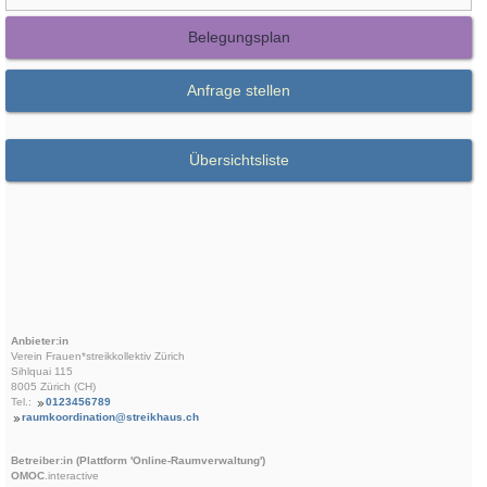
Belegungsplan
Anfrage stellen
Übersichtsliste
Anbieter:in
Verein Frauen*streikkollektiv Zürich
Sihlquai 115
8005 Zürich (CH)
Tel.:
0123456789
raumkoordination@streikhaus.ch
Betreiber:in (Plattform 'Online-Raumverwaltung')
OMOC
.interactive