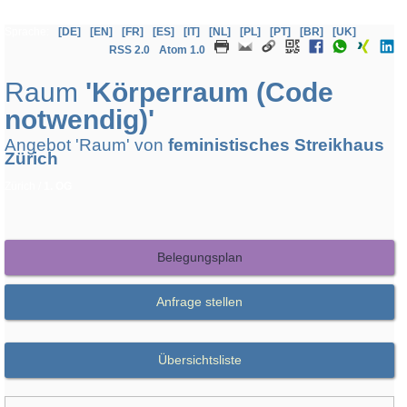
Sprache:
[DE]
[EN]
[FR]
[ES]
[IT]
[NL]
[PL]
[PT]
[BR]
[UK]
RSS 2.0
Atom 1.0
Raum
'Körperraum (Code
notwendig)'
Angebot 'Raum' von
feministisches Streikhaus
Zürich
Zürich /
1. OG
Belegungsplan
Anfrage stellen
Übersichtsliste