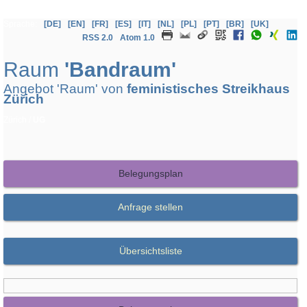
Sprache:
[DE]
[EN]
[FR]
[ES]
[IT]
[NL]
[PL]
[PT]
[BR]
[UK]
RSS 2.0
Atom 1.0
Raum
'Bandraum'
Angebot 'Raum' von
feministisches Streikhaus
Zürich
Zürich /
UG
Belegungsplan
Anfrage stellen
Übersichtsliste