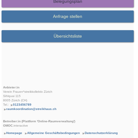
Belegungsplan
Anfrage stellen
Übersichtsliste
Anbieter:in
Verein Frauen*streikkollektiv Zürich
Sihlquai 115
8005 Zürich (CH)
Tel.:
0123456789
raumkoordination@streikhaus.ch
Betreiber:in (Plattform 'Online-Raumverwaltung')
OMOC
.interactive
Homepage
Allgemeine Geschäftsbedingungen
Datenschutzerklärung