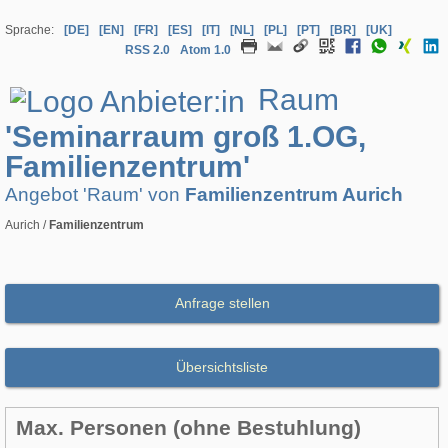
Sprache:
[DE]
[EN]
[FR]
[ES]
[IT]
[NL]
[PL]
[PT]
[BR]
[UK]
RSS 2.0
Atom 1.0
Raum
'Seminarraum groß 1.OG,
Familienzentrum'
Angebot 'Raum' von
Familienzentrum Aurich
Aurich /
Familienzentrum
Anfrage stellen
Übersichtsliste
Max. Personen (ohne Bestuhlung)