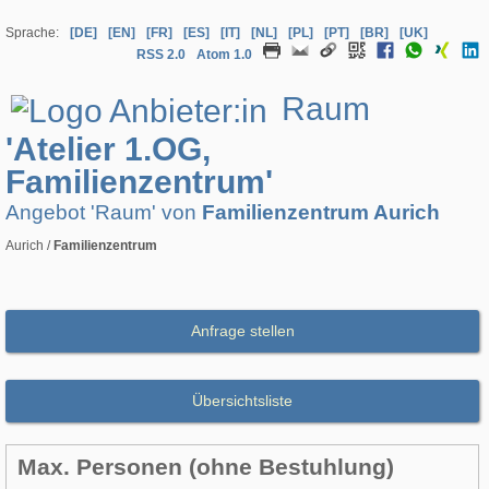
Sprache:
[DE]
[EN]
[FR]
[ES]
[IT]
[NL]
[PL]
[PT]
[BR]
[UK]
RSS 2.0
Atom 1.0
Raum
'Atelier 1.OG,
Familienzentrum'
Angebot 'Raum' von
Familienzentrum Aurich
Aurich /
Familienzentrum
Anfrage stellen
Übersichtsliste
Max. Personen (ohne Bestuhlung)