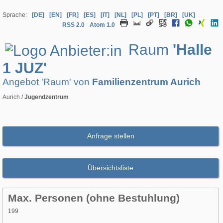
Sprache:
[DE]
[EN]
[FR]
[ES]
[IT]
[NL]
[PL]
[PT]
[BR]
[UK]
RSS 2.0
Atom 1.0
Raum
'Halle
1 JUZ'
Angebot 'Raum' von
Familienzentrum Aurich
Aurich /
Jugendzentrum
Anfrage stellen
Übersichtsliste
Max. Personen (ohne Bestuhlung)
199