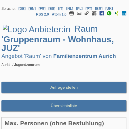
Sprache:
[DE]
[EN]
[FR]
[ES]
[IT]
[NL]
[PL]
[PT]
[BR]
[UK]
RSS 2.0
Atom 1.0
Raum
'Gruppenraum - Wohnhaus,
JUZ'
Angebot 'Raum' von
Familienzentrum Aurich
Aurich /
Jugendzentrum
Anfrage stellen
Übersichtsliste
Max. Personen (ohne Bestuhlung)