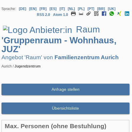
Sprache:
[DE]
[EN]
[FR]
[ES]
[IT]
[NL]
[PL]
[PT]
[BR]
[UK]
RSS 2.0
Atom 1.0
Raum
'Gruppenraum - Wohnhaus,
JUZ'
Angebot 'Raum' von
Familienzentrum Aurich
Aurich /
Jugendzentrum
Anfrage stellen
Übersichtsliste
Max. Personen (ohne Bestuhlung)