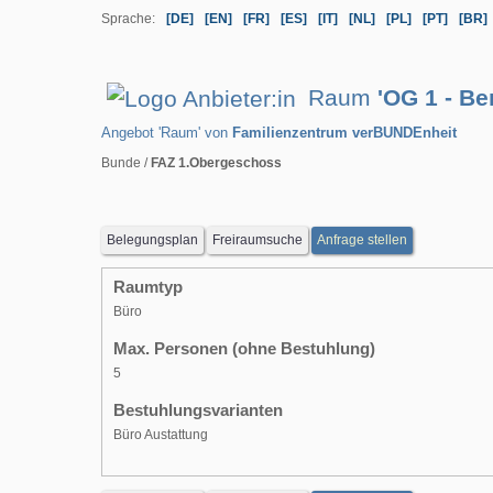
Sprache:
[DE]
[EN]
[FR]
[ES]
[IT]
[NL]
[PL]
[PT]
[BR]
Raum
'OG 1 - Be
Angebot 'Raum' von
Familienzentrum verBUNDEnheit
Bunde /
FAZ 1.Obergeschoss
Belegungsplan
Freiraumsuche
Anfrage stellen
Raumtyp
Büro
Max. Personen (ohne Bestuhlung)
5
Bestuhlungsvarianten
Büro Austattung